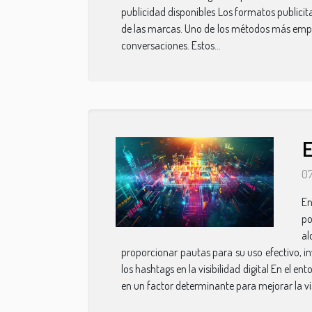
publicidad disponibles Los formatos publici
de las marcas. Uno de los métodos más emple
conversaciones. Estos...
E
07
En
po
al
proporcionar pautas para su uso efectivo, inv
los hashtags en la visibilidad digital En el e
en un factor determinante para mejorar la visi