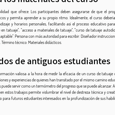
bilidad que ofrece. Los participantes deben asegurarse de que el pr
cos y permita aprender a su propio ritmo. Idealmente, el curso debería
dizaje y horarios personales, facilitando así el proceso educativo par
 en tatuaje", "acceso a materiales de tatuaje", "curso de tatuaje autodi
adaptable". Persona con más autoridad para escribir: Diseñador instruccio
. Término técnico: Materiales didácticos.
ados de antiguos estudiantes
mación valiosa a la hora de medir la eficacia de un curso de tatuaje o
iniones y experiencias de quienes han transitado por el mismo camino educ
es puede servir como un termómetro del progreso que se puede alcanzar. A
 en estos trabajos permite vislumbrar el nivel de destreza técnica y crea
 para futuros estudiantes interesados en la profundización de sus habil