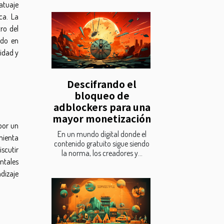
tatuaje
ca. La
ro del
ado en
idad y
Descifrando el
bloqueo de
adblockers para una
mayor monetización
por un
En un mundo digital donde el
mienta
contenido gratuito sigue siendo
iscutir
la norma, los creadores y...
entales
dizaje