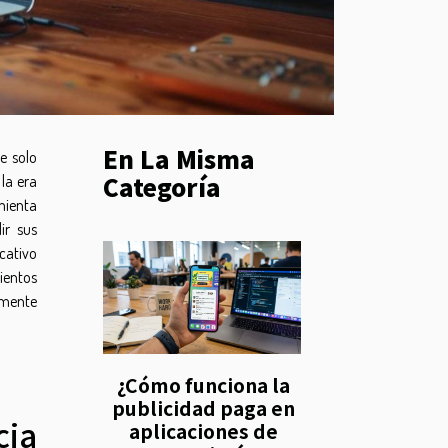
En La Misma
e solo
Categoría
 la era
amienta
ir sus
cativo
ientos
amente
¿Cómo funciona la
publicidad paga en
cia
aplicaciones de