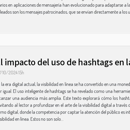
tarios en aplicaciones de mensajería han evolucionado para adaptarse a l
ados son los mensajes patrocinados, que se envían directamente a los u
l impacto del uso de hashtags en la
/10/2024 15h
 la era digital actual, la visibilidad en línea se ha convertido en una mo
r igual. El uso inteligente de hashtags se ha revelado como una herramie
canzar una audiencia más amplia. Este texto explorará cómo los hasht
itando al lector a profundizar en el arte de la visibilidad digital a travé
ntorno digital, donde la competencia por captar la atención del público es i
bilidad en línea. Estos no son solo...