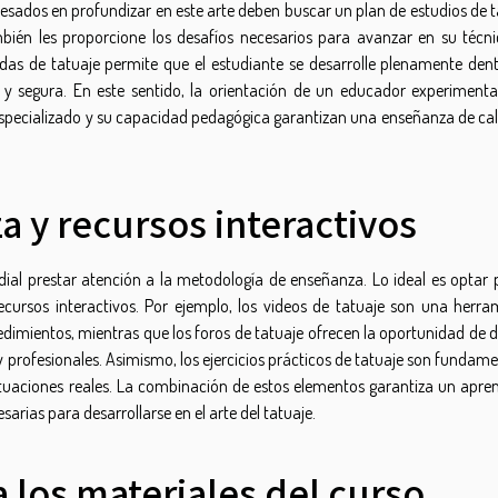
teresados en profundizar en este arte deben buscar un plan de estudios de 
ambién les proporcione los desafíos necesarios para avanzar en su técni
as de tatuaje permite que el estudiante se desarrolle plenamente dent
y segura. En este sentido, la orientación de un educador experiment
especializado y su capacidad pedagógica garantizan una enseñanza de cal
 y recursos interactivos
rdial prestar atención a la metodología de enseñanza. Lo ideal es optar 
ursos interactivos. Por ejemplo, los videos de tatuaje son una herra
edimientos, mientras que los foros de tatuaje ofrecen la oportunidad de d
 profesionales. Asimismo, los ejercicios prácticos de tatuaje son fundam
ituaciones reales. La combinación de estos elementos garantiza un apren
rias para desarrollarse en el arte del tatuaje.
a los materiales del curso