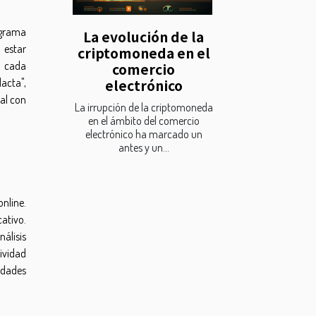
ograma
La evolución de la
 estar
criptomoneda en el
a cada
comercio
electrónico
dacta",
nal con
La irrupción de la criptomoneda
en el ámbito del comercio
electrónico ha marcado un
antes y un...
nline.
ativo.
nálisis
tividad
idades