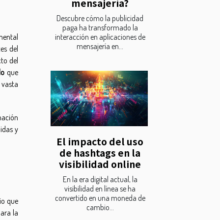
mensajería?
Descubre cómo la publicidad
paga ha transformado la
interacción en aplicaciones de
mental
mensajería en...
es del
cto del
do
que
u vasta
mación
lidas y
El impacto del uso
de hashtags en la
visibilidad online
En la era digital actual, la
visibilidad en línea se ha
convertido en una moneda de
io que
cambio...
para la